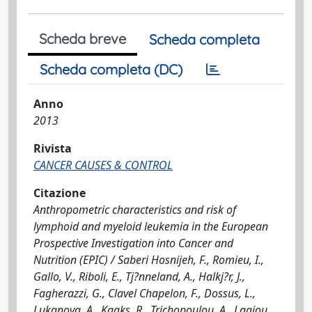
Scheda breve
Scheda completa
Scheda completa (DC)
Anno
2013
Rivista
CANCER CAUSES & CONTROL
Citazione
Anthropometric characteristics and risk of
lymphoid and myeloid leukemia in the European
Prospective Investigation into Cancer and
Nutrition (EPIC) / Saberi Hosnijeh, F., Romieu, I.,
Gallo, V., Riboli, E., Tj?nneland, A., Halkj?r, J.,
Fagherazzi, G., Clavel Chapelon, F., Dossus, L.,
Lukanova, A., Kaaks, R., Trichopoulou, A., Lagiou,