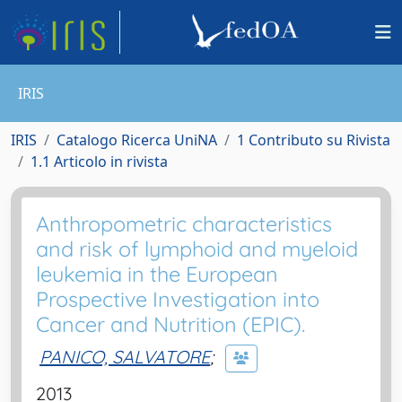
IRIS
IRIS
Catalogo Ricerca UniNA
1 Contributo su Rivista
1.1 Articolo in rivista
Anthropometric characteristics
and risk of lymphoid and myeloid
leukemia in the European
Prospective Investigation into
Cancer and Nutrition (EPIC).
PANICO, SALVATORE
;
2013