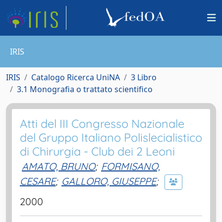
IRIS
IRIS
Catalogo Ricerca UniNA
3 Libro
3.1 Monografia o trattato scientifico
Atti del III Congresso Nazionale
del Gruppo Italiano Polislecialistico
di Chirurgia - Club dei 2 Leoni
AMATO, BRUNO
;
FORMISANO,
CESARE
;
GALLORO, GIUSEPPE
;
2000