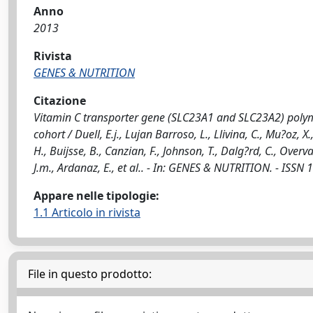
Anno
2013
Rivista
GENES & NUTRITION
Citazione
Vitamin C transporter gene (SLC23A1 and SLC23A2) polymor
cohort / Duell, E.j., Lujan Barroso, L., Llivina, C., Mu?oz, 
H., Buijsse, B., Canzian, F., Johnson, T., Dalg?rd, C., Overv
J.m., Ardanaz, E., et al.. - In: GENES & NUTRITION. - IS
Appare nelle tipologie:
1.1 Articolo in rivista
File in questo prodotto: