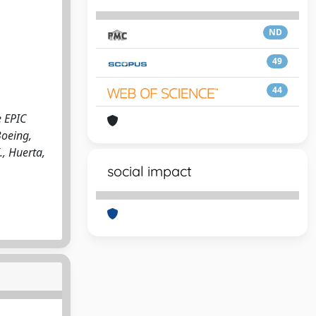
ND
49
44
e EPIC
Boeing,
., Huerta,
social impact