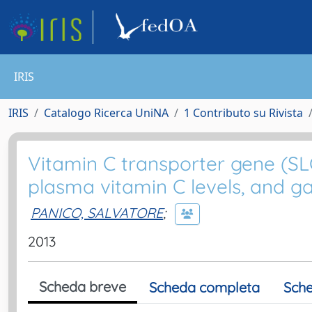
IRIS
IRIS
Catalogo Ricerca UniNA
1 Contributo su Rivista
Vitamin C transporter gene (S
plasma vitamin C levels, and gas
PANICO, SALVATORE
;
2013
Scheda breve
Scheda completa
Sche