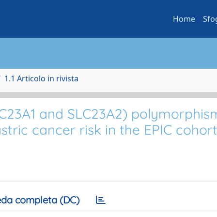
Home
Sfo
1.1 Articolo in rivista
LC23A1 and SLC23A2) polymorphis
tric cancer risk in the EPIC cohort
da completa (DC)