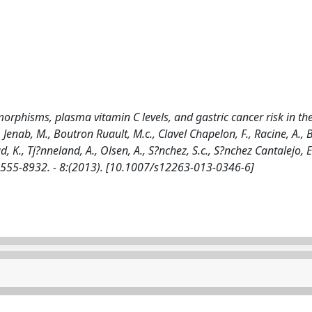
phisms, plasma vitamin C levels, and gastric cancer risk in th
X., Jenab, M., Boutron Ruault, M.c., Clavel Chapelon, F., Racine, A., 
ad, K., Tj?nneland, A., Olsen, A., S?nchez, S.c., S?nchez Cantalejo, E
SN 1555-8932. - 8:(2013). [10.1007/s12263-013-0346-6]