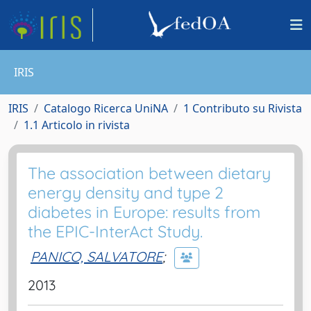
IRIS
IRIS
Catalogo Ricerca UniNA
1 Contributo su Rivista
1.1 Articolo in rivista
The association between dietary
energy density and type 2
diabetes in Europe: results from
the EPIC-InterAct Study.
PANICO, SALVATORE
;
2013