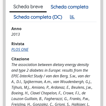
Scheda breve
Scheda completa
Scheda completa (DC)
Anno
2013
Rivista
PLOS ONE
Citazione
The association between dietary energy density
and type 2 diabetes in Europe: results from the
EPIC-InterAct Study / van den Berg, S.w., van der
A., D.l., Spijkerman, A.m., van Woudenbergh, G.j.,
Tijhuis, M.j., Amiano, P., Ardanaz, E., Beulens, J.w.,
Boeing, H., Clavel Chapelon, F., Crowe, F.l., de
Lauzon Guillain, B., Fagherazzi, G., Franks, P.w.,
Freisling, H., Gonzalez, C., Grioni, S., Halkjaer, J.,