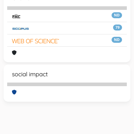
ND
79
ND
social impact
Powered by
IRIS
-
about IRIS
-