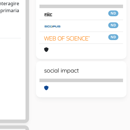
nteragire
 primaria
ND
ND
ND
social impact