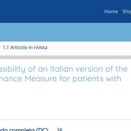
Home
Sfo
1.1 Articolo in rivista
ibility of an Italian version of the
ance Measure for patients with
da completa (DC)