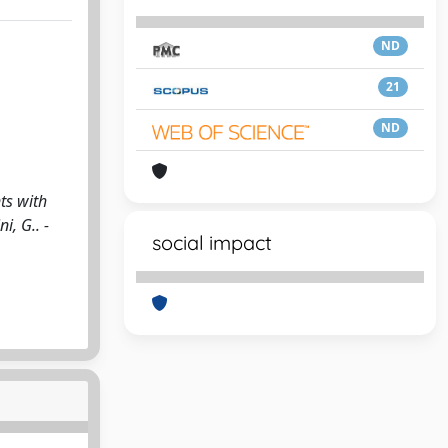
ND
21
ND
ts with
i, G.. -
social impact