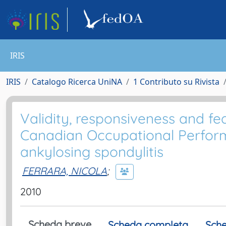
IRIS
IRIS
Catalogo Ricerca UniNA
1 Contributo su Rivista
Validity, responsiveness and feas
Canadian Occupational Perform
ankylosing spondylitis
FERRARA, NICOLA
;
2010
Scheda breve
Scheda completa
Sche