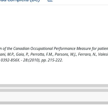
rsion of the Canadian Occupational Performance Measure for patien
, M.P., Gaia, P., Perrotta, F.M., Parsons, W.J., Ferrara, N., Valesin
392-856X. - 28:(2010), pp. 215-222.