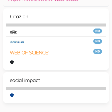
Citazioni
ND
ND
ND
social impact