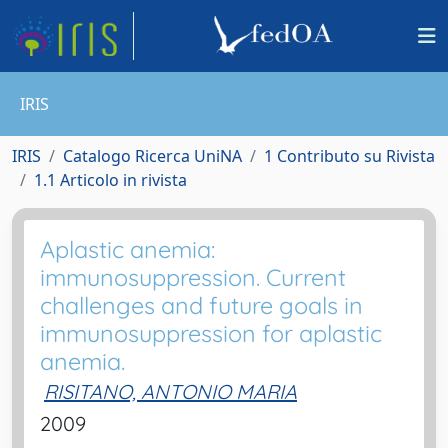
IRIS
IRIS
Catalogo Ricerca UniNA
1 Contributo su Rivista
1.1 Articolo in rivista
Aplastic anemia:
immunosuppression. Current
challenges and future goals in
immunosuppression for aplastic
anemia.
RISITANO, ANTONIO MARIA
2009