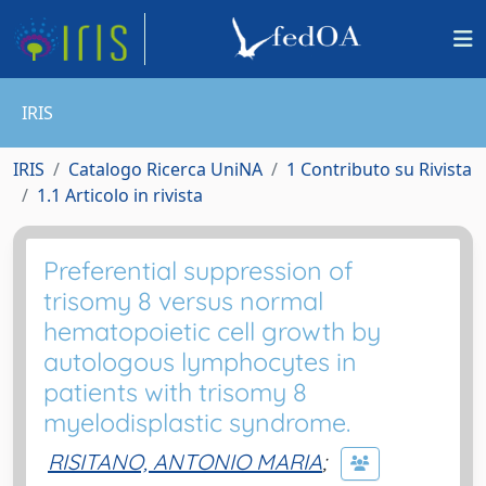
IRIS
IRIS
Catalogo Ricerca UniNA
1 Contributo su Rivista
1.1 Articolo in rivista
Preferential suppression of
trisomy 8 versus normal
hematopoietic cell growth by
autologous lymphocytes in
patients with trisomy 8
myelodisplastic syndrome.
RISITANO, ANTONIO MARIA
;