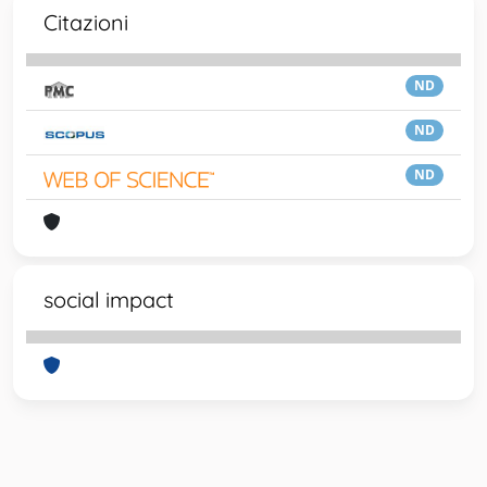
Citazioni
ND
ND
ND
social impact