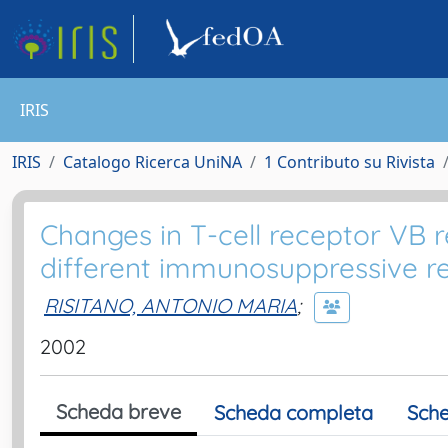
IRIS
IRIS
Catalogo Ricerca UniNA
1 Contributo su Rivista
Changes in T-cell receptor VB r
different immunosuppressive r
RISITANO, ANTONIO MARIA
;
2002
Scheda breve
Scheda completa
Sche