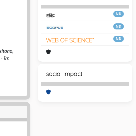
ND
ND
ND
sitano,
- In:
social impact