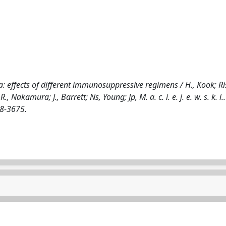
a: effects of different immunosuppressive regimens / H., Kook; Ri
kamura; J., Barrett; Ns, Young; Jp, M. a. c. i. e. j. e. w. s. k. i.. 
68-3675.