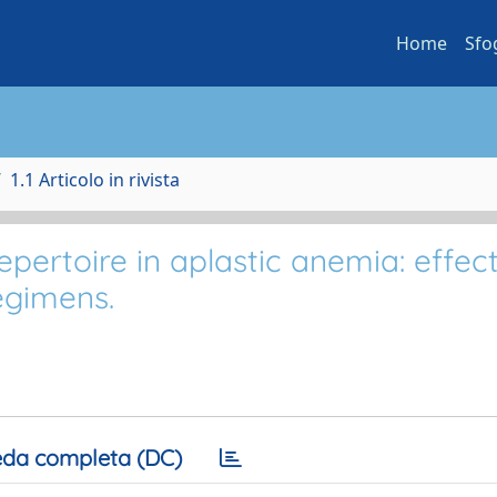
Home
Sfo
1.1 Articolo in rivista
epertoire in aplastic anemia: effect
egimens.
da completa (DC)