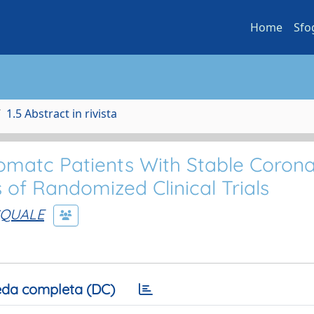
Home
Sfo
1.5 Abstract in rivista
tomatc Patients With Stable Coron
 of Randomized Clinical Trials
SQUALE
da completa (DC)