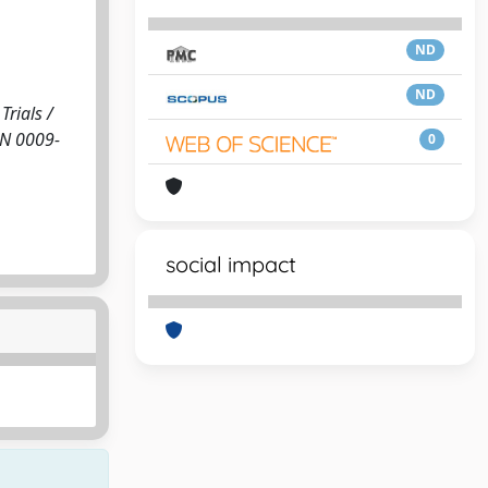
ND
ND
Trials /
SSN 0009-
0
social impact