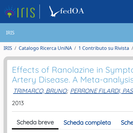
IRIS
IRIS
Catalogo Ricerca UniNA
1 Contributo su Rivista
Effects of Ranolazine in Symp
Artery Disease. A Meta-analysis
TRIMARCO, BRUNO
;
PERRONE FILARDI, PA
2013
Scheda breve
Scheda completa
Sche