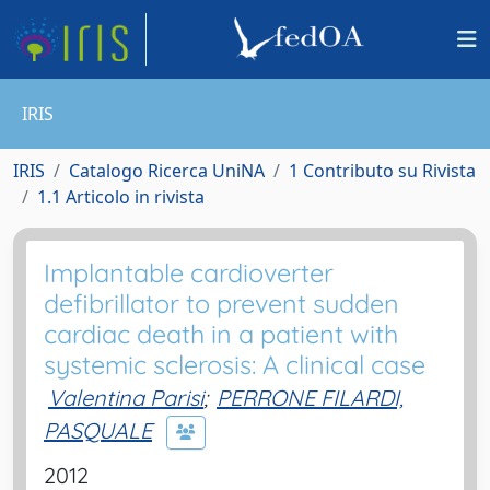
IRIS
IRIS
Catalogo Ricerca UniNA
1 Contributo su Rivista
1.1 Articolo in rivista
Implantable cardioverter
defibrillator to prevent sudden
cardiac death in a patient with
systemic sclerosis: A clinical case
Valentina Parisi
;
PERRONE FILARDI,
PASQUALE
2012