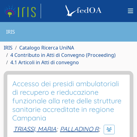
IRIS
IRIS
Catalogo Ricerca UniNA
4 Contributo in Atti di Convegno (Proceeding)
4.1 Articoli in Atti di convegno
Accesso dei presidi ambulatoriali
di recupero e rieducazione
funzionale alla rete delle strutture
sanitarie accreditate in regione
Campania
TRIASSI, MARIA
;
PALLADINO R
;