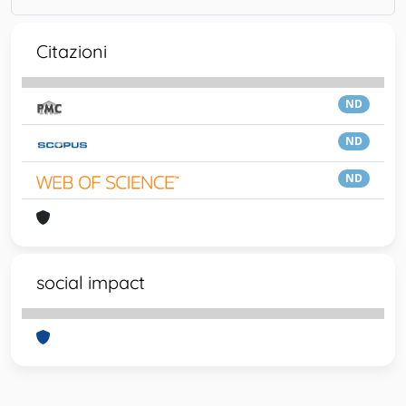
Citazioni
ND
ND
ND
social impact