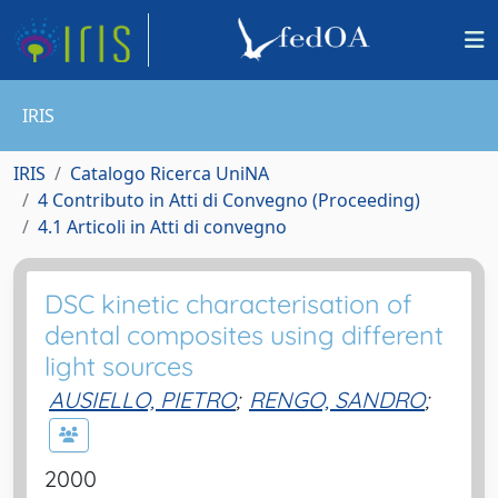
IRIS
IRIS
Catalogo Ricerca UniNA
4 Contributo in Atti di Convegno (Proceeding)
4.1 Articoli in Atti di convegno
DSC kinetic characterisation of
dental composites using different
light sources
AUSIELLO, PIETRO
;
RENGO, SANDRO
;
2000