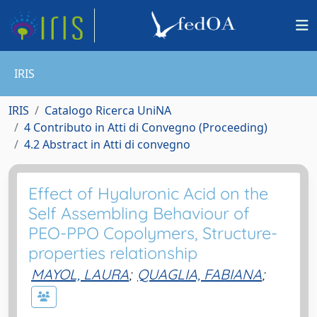
IRIS
IRIS
Catalogo Ricerca UniNA
4 Contributo in Atti di Convegno (Proceeding)
4.2 Abstract in Atti di convegno
Effect of Hyaluronic Acid on the
Self Assembling Behaviour of
PEO-PPO Copolymers, Structure-
properties relationship
MAYOL, LAURA
;
QUAGLIA, FABIANA
;