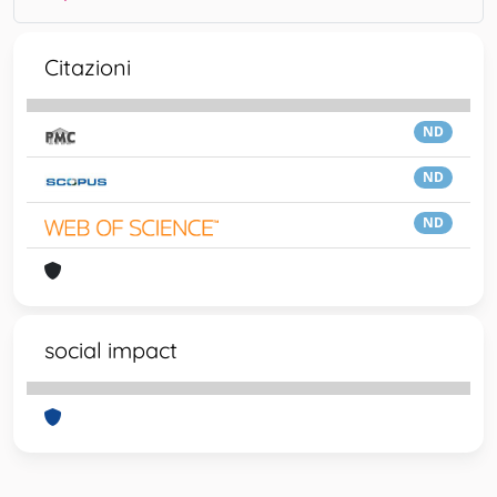
Citazioni
ND
ND
ND
social impact