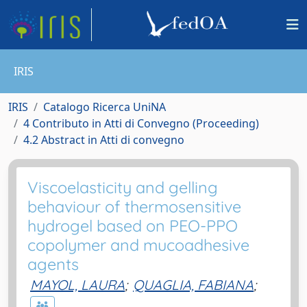
IRIS
IRIS
Catalogo Ricerca UniNA
4 Contributo in Atti di Convegno (Proceeding)
4.2 Abstract in Atti di convegno
Viscoelasticity and gelling
behaviour of thermosensitive
hydrogel based on PEO-PPO
copolymer and mucoadhesive
agents
MAYOL, LAURA
;
QUAGLIA, FABIANA
;