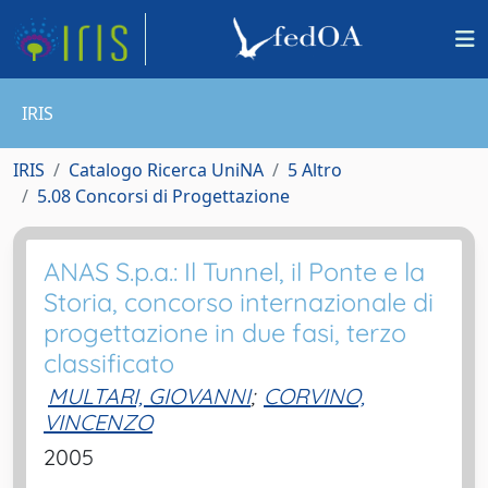
IRIS
IRIS
Catalogo Ricerca UniNA
5 Altro
5.08 Concorsi di Progettazione
ANAS S.p.a.: Il Tunnel, il Ponte e la
Storia, concorso internazionale di
progettazione in due fasi, terzo
classificato
MULTARI, GIOVANNI
;
CORVINO,
VINCENZO
2005