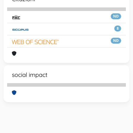
ND
8
ND
social impact
Powered by
IRIS
-
about IRIS
-