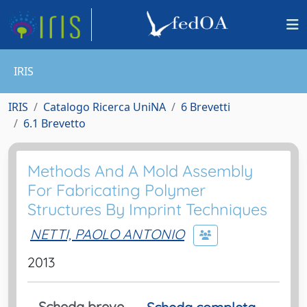
IRIS
IRIS
Catalogo Ricerca UniNA
6 Brevetti
6.1 Brevetto
Methods And A Mold Assembly
For Fabricating Polymer
Structures By Imprint Techniques
NETTI, PAOLO ANTONIO
2013
Scheda breve