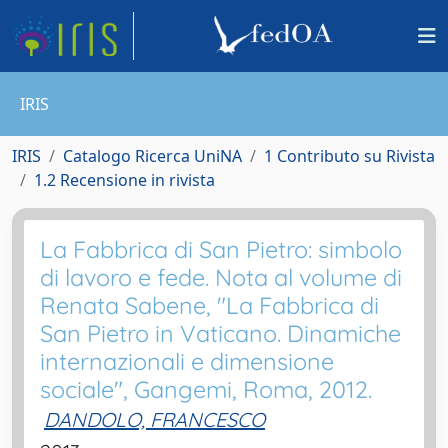
IRIS
IRIS
Catalogo Ricerca UniNA
1 Contributo su Rivista
1.2 Recensione in rivista
La Fabbrica di San Pietro: simbolo
di lavoro e fede. Nota al volume di
Renata Sabene, "La Fabbrica di
San Pietro in Vaticano. Dinamiche
internazionali e dimensione
sociale", Gangemi, Roma, 2012.
DANDOLO, FRANCESCO