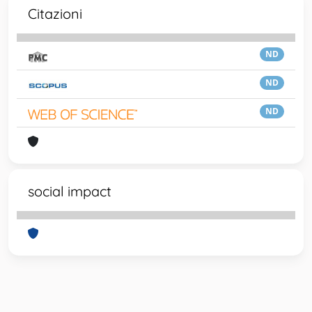
Citazioni
ND
ND
ND
social impact