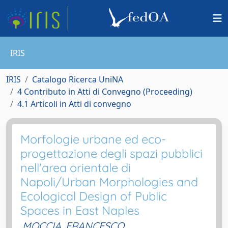
IRIS
IRIS
Catalogo Ricerca UniNA
4 Contributo in Atti di Convegno (Proceeding)
4.1 Articoli in Atti di convegno
Morfologie urbane ed eco-
progettazione degli spazi pubblici
nell'area orientale di
Napoli/Urban Morphologies and
Ecological Design of Public
Spaces in East Naples
MOCCIA, FRANCESCO