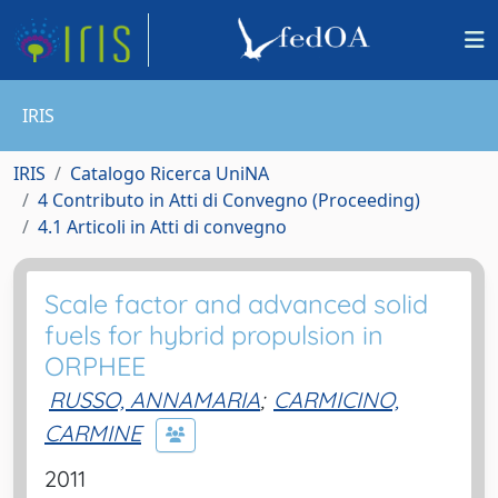
IRIS
IRIS
Catalogo Ricerca UniNA
4 Contributo in Atti di Convegno (Proceeding)
4.1 Articoli in Atti di convegno
Scale factor and advanced solid
fuels for hybrid propulsion in
ORPHEE
RUSSO, ANNAMARIA
;
CARMICINO,
CARMINE
2011