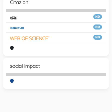
Citazioni
ND
ND
ND
social impact