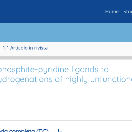
Home
Sfo
1.1 Articolo in rivista
phosphite-pyridine ligands to
ydrogenations of highly unfunction
da completa (DC)