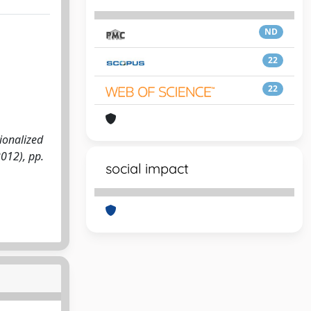
ND
22
22
ionalized
2012), pp.
social impact