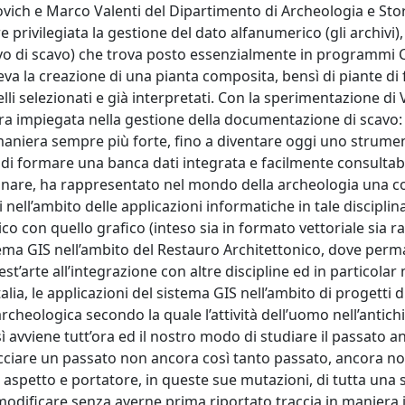
ovich e Marco Valenti del Dipartimento di Archeologia e Stor
re privilegiata la gestione del dato alfanumerico (gli archivi),
ievo di scavo) che trova posto essenzialmente in programmi 
va la creazione di una pianta composita, bensì di piante di 
li selezionati e già interpretati. Con la sperimentazione di 
ra impiegata nella gestione della documentazione di scavo: l
maniera sempre più forte, fino a diventare oggi uno strume
 di formare una banca dati integrata e facilmente consultabi
iminare, ha rappresentato nel mondo della archeologia una c
nell’ambito delle applicazioni informatiche in tale disciplina
ico con quello grafico (inteso sia in formato vettoriale sia ra
istema GIS nell’ambito del Restauro Architettonico, dove per
st’arte all’integrazione con altre discipline ed in particola
alia, le applicazioni del sistema GIS nell’ambito di progetti d
cheologica secondo la quale l’attività dell’uomo nell’antichi
sì avviene tutt’ora ed il nostro modo di studiare il passato a
cciare un passato non ancora così tanto passato, ancora n
 aspetto e portatore, in queste sue mutazioni, di tutta una 
 modificare senza averne prima riportato traccia in maniera 