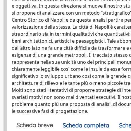
e oggettiva. In questa direzione si muove il nostro st
si propone di analizzare con un metodo “stratigrafico” 
Centro Storico di Napoli e da questa analisi partire per
valorizzazione della stessa. La città di Napoli è caratt
straordinario sia in termini qualitativi che quantitativ
beni architettonici, artistici e paesaggistici. Tale ab
dall’altro lato ne fa una città difficile da trasformare
esigenze di una grande metropoli. Il tracciato stesso d
rappresenta nella sua unicità uno dei principali monu
chiaramente leggibile così come le insule da essa for
significativo lo sviluppo urbano così come la grande qua
architetture di rilievo e le tante più o meno piccole tra
Molti sono stati i tentativi di proporre strategie di in
svariati motivi non sono mai diventati esecutivi. Il no
problema quanto più una proposta di analisi, di docume
le successive fasi di progettazione.
Scheda breve
Scheda completa
Sche