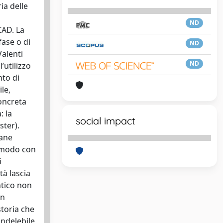
ia delle
ND
CAD. La
fase o di
ND
Valenti
ND
’utilizzo
nto di
le,
oncreta
: la
social impact
ster).
mane
r modo con
i
tà lascia
ntico non
on
storia che
indelebile