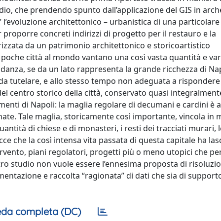
udio, che prendendo spunto dall’applicazione del GIS in arch
l’evoluzione architettonico – urbanistica di una particolare
 proporre concreti indirizzi di progetto per il restauro e la
erizzata da un patrimonio architettonico e storicoartistico
i: poche città al mondo vantano una così vasta quantità e var
bondanza, se da un lato rappresenta la grande ricchezza di Nap
 e da tutelare, e allo stesso tempo non adeguata a rispondere 
el centro storico della città, conservato quasi integralment
menti di Napoli: la maglia regolare di decumani e cardini è 
mate. Tale maglia, storicamente così importante, vincola in
ntità di chiese e di monasteri, i resti dei tracciati murari, l
cce che la così intensa vita passata di questa capitale ha las
tervento, piani regolatori, progetti più o meno utopici che per
stro studio non vuole essere l’ennesima proposta di risoluzi
ntazione e raccolta “ragionata” di dati che sia di supporto
da completa (DC)