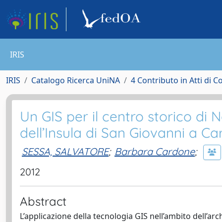
IRIS
IRIS
Catalogo Ricerca UniNA
4 Contributo in Atti di 
Un GIS per il centro storico di 
dell’Insula di San Giovanni a C
SESSA, SALVATORE
;
Barbara Cardone
;
2012
Abstract
L’applicazione della tecnologia GIS nell’ambito dell’ar