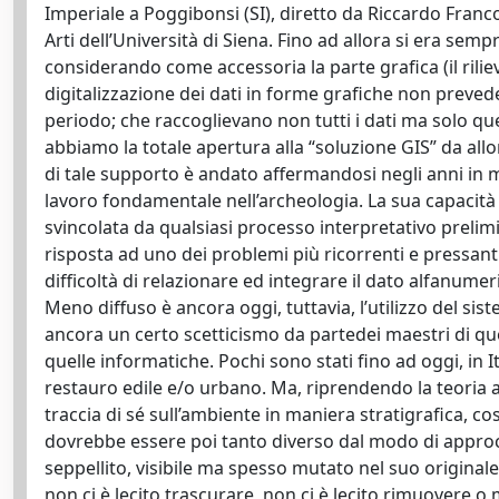
Imperiale a Poggibonsi (SI), diretto da Riccardo Franc
Arti dell’Università di Siena. Fino ad allora si era semp
considerando come accessoria la parte grafica (il ril
digitalizzazione dei dati in forme grafiche non prevede
periodo; che raccoglievano non tutti i dati ma solo quel
abbiamo la totale apertura alla “soluzione GIS” da allo
di tale supporto è andato affermandosi negli anni in 
lavoro fondamentale nell’archeologia. La sua capacità
svincolata da qualsiasi processo interpretativo prel
risposta ad uno dei problemi più ricorrenti e pressanti 
difficoltà di relazionare ed integrare il dato alfanumer
Meno diffuso è ancora oggi, tuttavia, l’utilizzo del s
ancora un certo scetticismo da partedei maestri di que
quelle informatiche. Pochi sono stati fino ad oggi, in It
restauro edile e/o urbano. Ma, riprendendo la teoria ar
traccia di sé sull’ambiente in maniera stratigrafica, co
dovrebbe essere poi tanto diverso dal modo di appro
seppellito, visibile ma spesso mutato nel suo originale
non ci è lecito trascurare, non ci è lecito rimuovere o