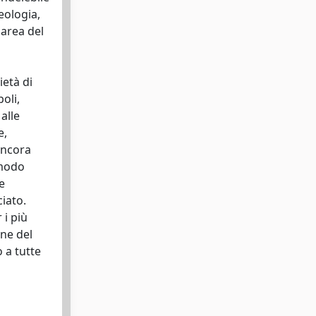
eologia,
 area del
ietà di
oli,
alle
e,
ancora
 modo
e
ciato.
 i più
one del
 a tutte