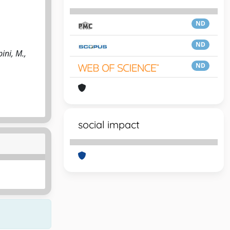
ND
ND
ini, M.,
ND
social impact