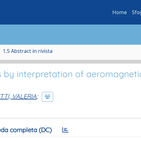
Home
Sfo
1.5 Abstract in rivista
 by interpretation of aeromagneti
TTI, VALERIA
;
da completa (DC)