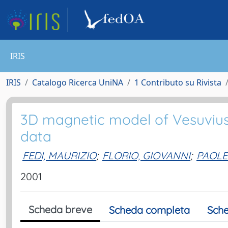
IRIS
IRIS
Catalogo Ricerca UniNA
1 Contributo su Rivista
3D magnetic model of Vesuvius
data
FEDI, MAURIZIO
;
FLORIO, GIOVANNI
;
PAOLE
2001
Scheda breve
Scheda completa
Sche