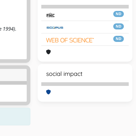
ND
ND
e 1994).
ND
social impact