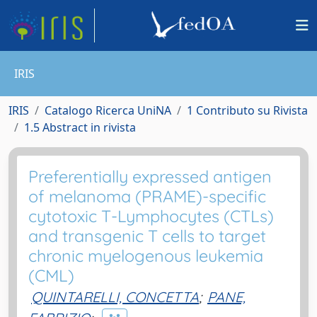
IRIS
IRIS
Catalogo Ricerca UniNA
1 Contributo su Rivista
1.5 Abstract in rivista
Preferentially expressed antigen
of melanoma (PRAME)-specific
cytotoxic T-Lymphocytes (CTLs)
and transgenic T cells to target
chronic myelogenous leukemia
(CML)
QUINTARELLI, CONCETTA
;
PANE,