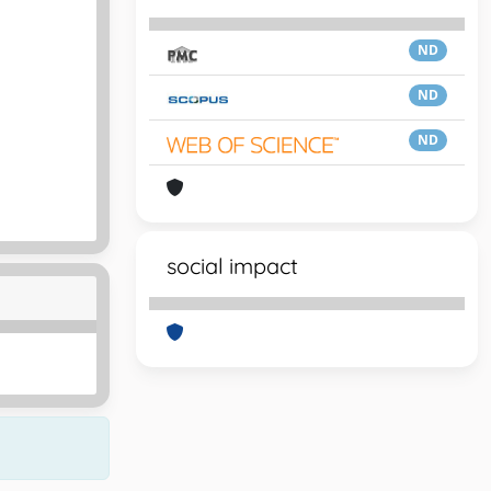
ND
ND
ND
social impact