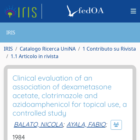
IRIS
IRIS
Catalogo Ricerca UniNA
1 Contributo su Rivista
1.1 Articolo in rivista
Clinical evaluation of an
association of dexametasone
acetate, clotrimazole and
azidoamphenicol for topical use, a
controlled study
BALATO, NICOLA
;
AYALA, FABIO
;
1984