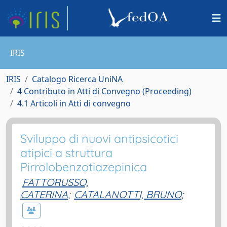
IRIS
IRIS
Catalogo Ricerca UniNA
4 Contributo in Atti di Convegno (Proceeding)
4.1 Articoli in Atti di convegno
Sviluppo di nuovi antipsicotici
atipici a struttura
Pirrolobenzotiazepinica
FATTORUSSO,
CATERINA
;
CATALANOTTI, BRUNO
;