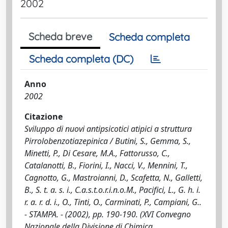
2002
Scheda breve
Scheda completa
Scheda completa (DC)
Anno
2002
Citazione
Sviluppo di nuovi antipsicotici atipici a struttura
Pirrolobenzotiazepinica / Butini, S., Gemma, S.,
Minetti, P., Di Cesare, M.A., Fattorusso, C.,
Catalanotti, B., Fiorini, I., Nacci, V., Mennini, T.,
Cagnotto, G., Mastroianni, D., Scafetta, N., Galletti,
B., S. t. a. s. i., C.a.s.t.o.r.i.n.o.M., Pacifici, L., G. h. i.
r. a. r. d. i., O., Tinti, O., Carminati, P., Campiani, G..
- STAMPA. - (2002), pp. 190-190. (XVI Convegno
Nazionale della Divisione di Chimica