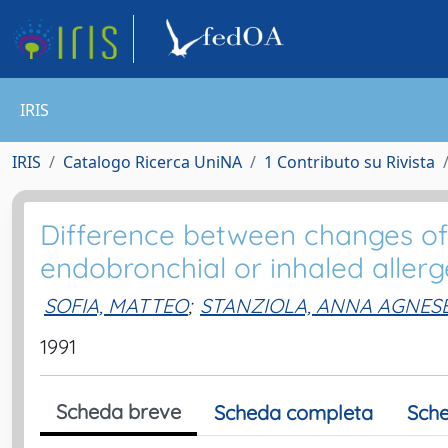
IRIS
IRIS
Catalogo Ricerca UniNA
1 Contributo su Rivista
Difference between changes of
endobronchial or inhaled allerg
SOFIA, MATTEO
;
STANZIOLA, ANNA AGNES
1991
Scheda breve
Scheda completa
Sche