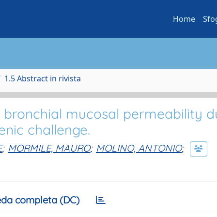
Home
Sfo
1.5 Abstract in rivista
 bronchial mucosal permeability d
enic challenge.
E
;
MORMILE, MAURO
;
MOLINO, ANTONIO
;
da completa (DC)