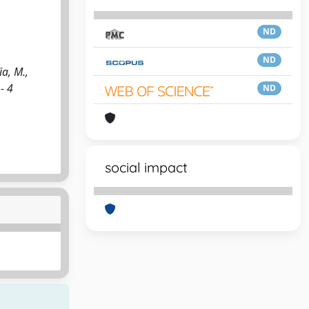
ND
ND
a, M.,
- 4
ND
social impact