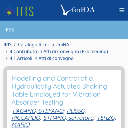
IRIS
IRIS
Catalogo Ricerca UniNA
4 Contributo in Atti di Convegno (Proceeding)
4.1 Articoli in Atti di convegno
Modelling and Control of a
Hydraulically Actuated Shaking
Table Employed for Vibration
Absorber Testing
PAGANO, STEFANO
;
RUSSO,
RICCARDO
;
STRANO, salvatore
;
TERZO,
MARIO