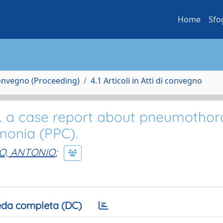
Home
Sfo
Convegno (Proceeding)
4.1 Articoli in Atti di convegno
. a case report about pneumothor
monia (PPC).
O, ANTONIO
;
da completa (DC)