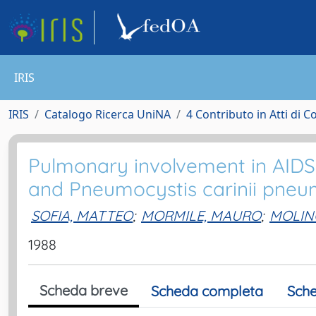
IRIS
IRIS
Catalogo Ricerca UniNA
4 Contributo in Atti di 
Pulmonary involvement in AIDS
and Pneumocystis carinii pneu
SOFIA, MATTEO
;
MORMILE, MAURO
;
MOLIN
1988
Scheda breve
Scheda completa
Sche