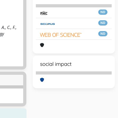
ND
ND
, C., F.,
ogy
ND
social impact