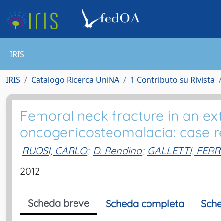
IRIS
IRIS
Catalogo Ricerca UniNA
1 Contributo su Rivista
Femoral neck fracture in an ex
oncogenicosteomalacia: case r
RUOSI, CARLO
;
D. Rendina
;
GALLETTI, FER
2012
Scheda breve
Scheda completa
Sche