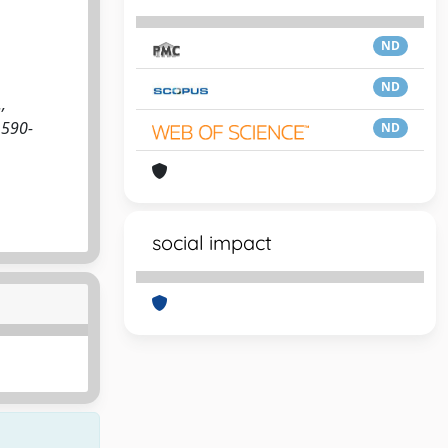
ND
ND
,
1590-
ND
social impact