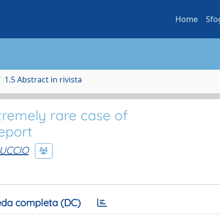
Home
Sfo
1.5 Abstract in rivista
tremely rare case of
eport
RUCCIO
da completa (DC)