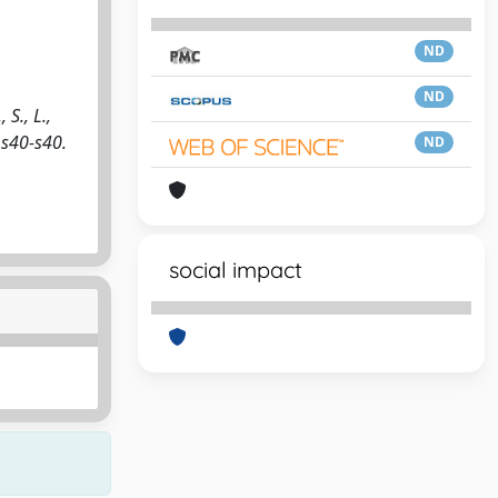
ND
ND
 S., L.,
 s40-s40.
ND
social impact