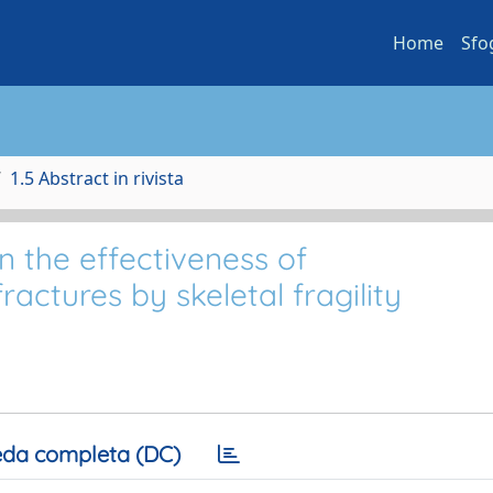
Home
Sfo
1.5 Abstract in rivista
n the effectiveness of
ractures by skeletal fragility
da completa (DC)