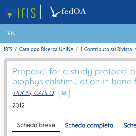
IRIS
IRIS
Catalogo Ricerca UniNA
1 Contributo su Rivista
Proposal for a study protocol o
biophysicalstimulation in bone f
RUOSI, CARLO
;
2012
Scheda breve
Scheda completa
Sche