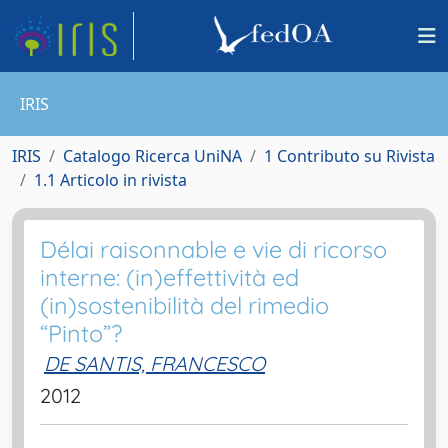
IRIS
IRIS
Catalogo Ricerca UniNA
1 Contributo su Rivista
1.1 Articolo in rivista
Délai raisonnable e vie di ricorso
interne: (in)effettività ed
(in)sostenibilità del rimedio
“Pinto”?
DE SANTIS, FRANCESCO
2012