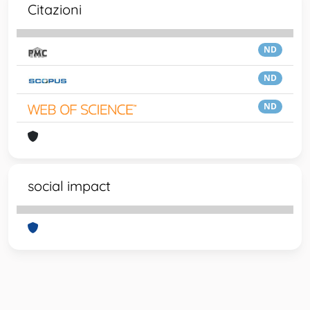
Citazioni
ND
ND
ND
social impact