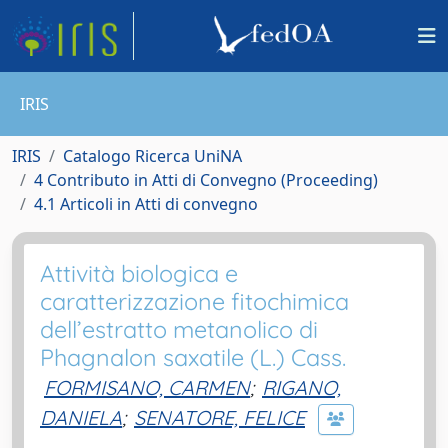
IRIS
IRIS
Catalogo Ricerca UniNA
4 Contributo in Atti di Convegno (Proceeding)
4.1 Articoli in Atti di convegno
Attività biologica e
caratterizzazione fitochimica
dell’estratto metanolico di
Phagnalon saxatile (L.) Cass.
FORMISANO, CARMEN
;
RIGANO,
DANIELA
;
SENATORE, FELICE