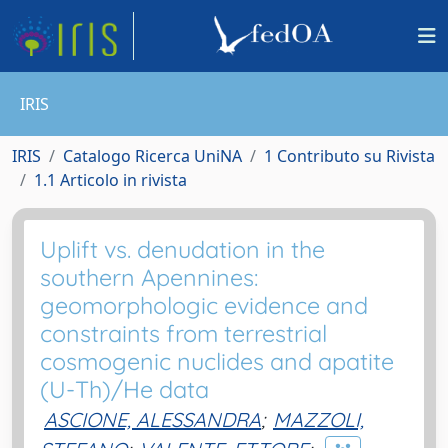
IRIS
IRIS
Catalogo Ricerca UniNA
1 Contributo su Rivista
1.1 Articolo in rivista
Uplift vs. denudation in the
southern Apennines:
geomorphologic evidence and
constraints from terrestrial
cosmogenic nuclides and apatite
(U-Th)/He data
ASCIONE, ALESSANDRA
;
MAZZOLI,