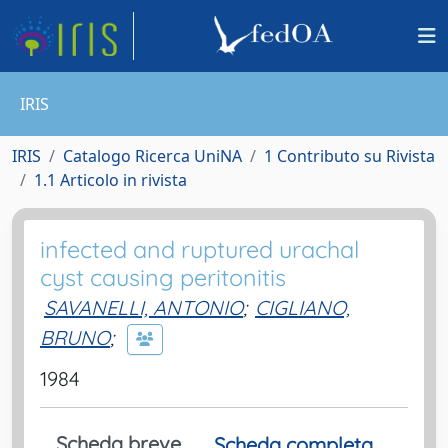
IRIS
IRIS
Catalogo Ricerca UniNA
1 Contributo su Rivista
1.1 Articolo in rivista
infected and ruptured urachal
cyst causing peritonitis
SAVANELLI, ANTONIO
;
CIGLIANO,
BRUNO
;
1984
Scheda breve
Scheda completa