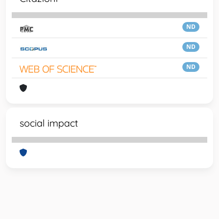
ND
ND
ND
social impact
Powered by
IRIS
-
about IRIS
-