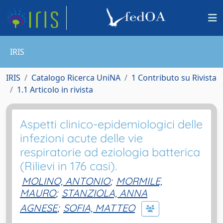
IRIS
IRIS
Catalogo Ricerca UniNA
1 Contributo su Rivista
1.1 Articolo in rivista
Aspetti clinico-epidemiologici delle
infezioni acute delle vie
respiratorie ad eziologia batterica
(Rilievi in 176 casi).
MOLINO, ANTONIO
;
MORMILE,
MAURO
;
STANZIOLA, ANNA
AGNESE
;
SOFIA, MATTEO