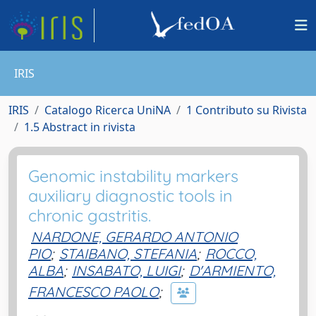
IRIS
IRIS
Catalogo Ricerca UniNA
1 Contributo su Rivista
1.5 Abstract in rivista
Genomic instability markers
auxiliary diagnostic tools in
chronic gastritis.
NARDONE, GERARDO ANTONIO
PIO
;
STAIBANO, STEFANIA
;
ROCCO,
ALBA
;
INSABATO, LUIGI
;
D'ARMIENTO,
FRANCESCO PAOLO
;