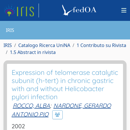
IRIS
IRIS
Catalogo Ricerca UniNA
1 Contributo su Rivista
1.5 Abstract in rivista
Expression of telomerase catalytic
subunit (h-tert) in chronic gastric
with and without Helicobacter
pylori infection
ROCCO, ALBA
;
NARDONE, GERARDO
ANTONIO PIO
2002