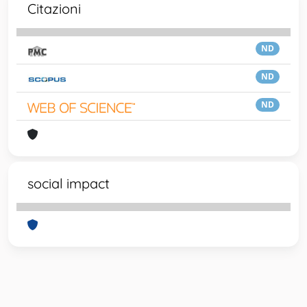
Citazioni
ND
ND
ND
social impact