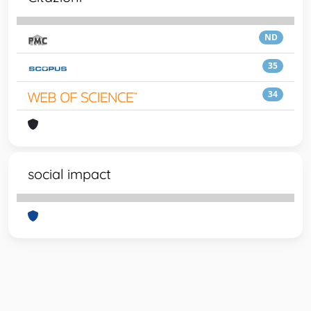
ND
35
34
social impact
Powered by
IRIS
-
about IRIS
-