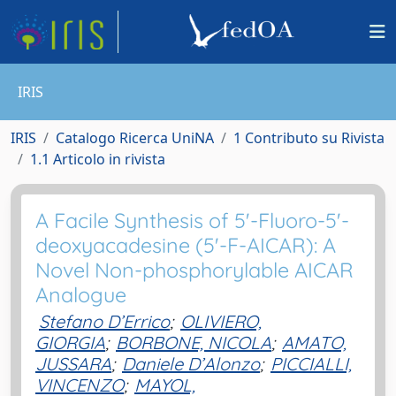
IRIS
IRIS
Catalogo Ricerca UniNA
1 Contributo su Rivista
1.1 Articolo in rivista
A Facile Synthesis of 5'-Fluoro-5'-
deoxyacadesine (5'-F-AICAR): A
Novel Non-phosphorylable AICAR
Analogue
Stefano D’Errico
;
OLIVIERO,
GIORGIA
;
BORBONE, NICOLA
;
AMATO,
JUSSARA
;
Daniele D’Alonzo
;
PICCIALLI,
VINCENZO
;
MAYOL,