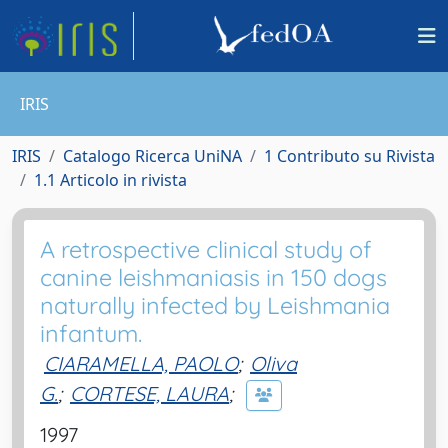
IRIS
IRIS
Catalogo Ricerca UniNA
1 Contributo su Rivista
1.1 Articolo in rivista
A retrospective clinical study of
canine leishmaniasis in 150 dogs
naturally infected by Leishmania
infantum.
CIARAMELLA, PAOLO
;
Oliva
G.
;
CORTESE, LAURA
;
1997