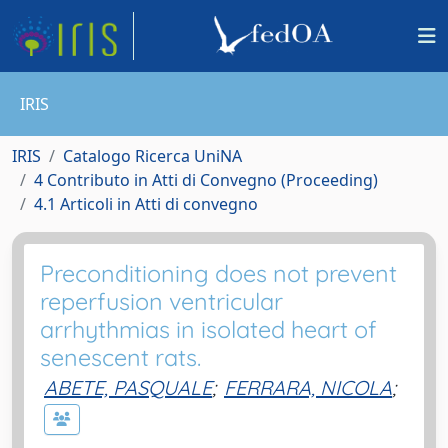
IRIS
IRIS
Catalogo Ricerca UniNA
4 Contributo in Atti di Convegno (Proceeding)
4.1 Articoli in Atti di convegno
Preconditioning does not prevent
reperfusion ventricular
arrhythmias in isolated heart of
senescent rats.
ABETE, PASQUALE
;
FERRARA, NICOLA
;