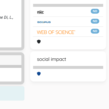
ND
e Di, L.,
ND
ND
social impact