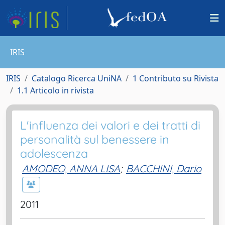
IRIS
IRIS
Catalogo Ricerca UniNA
1 Contributo su Rivista
1.1 Articolo in rivista
L'influenza dei valori e dei tratti di
personalità sul benessere in
adolescenza
AMODEO, ANNA LISA
;
BACCHINI, Dario
2011