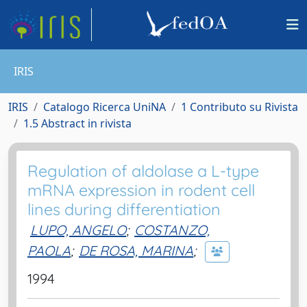
IRIS
IRIS
Catalogo Ricerca UniNA
1 Contributo su Rivista
1.5 Abstract in rivista
Regulation of aldolase a L-type
mRNA expression in rodent cell
lines during differentiation
LUPO, ANGELO
;
COSTANZO,
PAOLA
;
DE ROSA, MARINA
;
1994