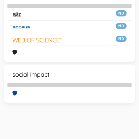
ND
ND
ND
social impact
Powered by
IRIS
-
about IRIS
-