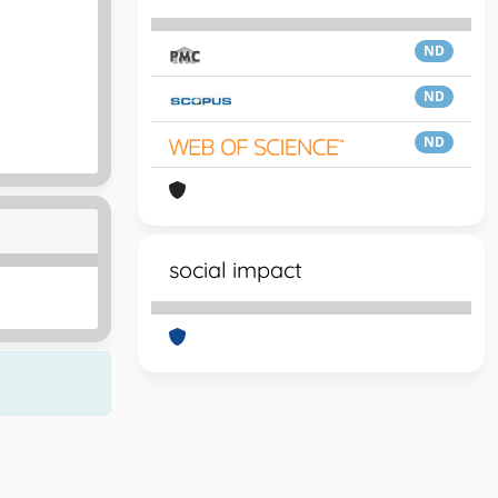
ND
ND
ND
social impact